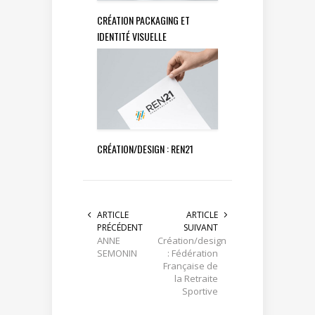
CRÉATION PACKAGING ET
IDENTITÉ VISUELLE
CRÉATION/DESIGN : REN21
ARTICLE
ARTICLE
PRÉCÉDENT
SUIVANT
ANNE
Création/design
SEMONIN
: Fédération
Française de
la Retraite
Sportive