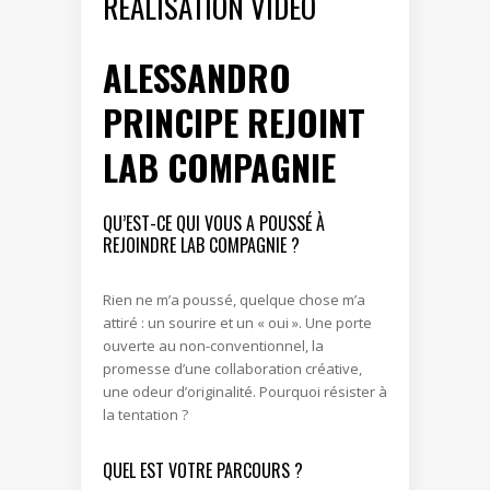
RÉALISATION VIDÉO
ALESSANDRO
PRINCIPE REJOINT
LAB COMPAGNIE
.
QU’EST-CE QUI VOUS A POUSSÉ À
REJOINDRE LAB COMPAGNIE ?
Rien ne m’a poussé, quelque chose m’a
attiré : un sourire et un « oui ». Une porte
ouverte au non-conventionnel, la
promesse d’une collaboration créative,
une odeur d’originalité. Pourquoi résister à
la tentation ?
QUEL EST VOTRE PARCOURS ?