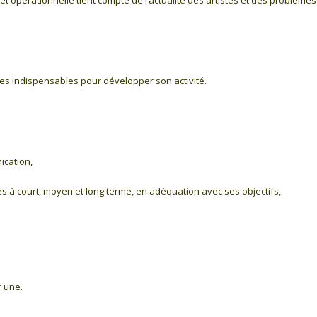
t opérationnelle tient compte de l’actualité des artistes et des problèmes
ces indispensables pour développer son activité.
ication,
bles à court, moyen et long terme, en adéquation avec ses objectifs,
r une.