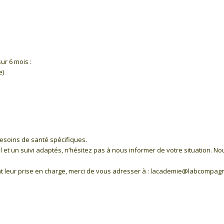
ur 6 mois :
e)
esoins de santé spécifiques.
t un suivi adaptés, n’hésitez pas à nous informer de votre situation. N
t leur prise en charge, merci de vous adresser à : lacademie@labcompag