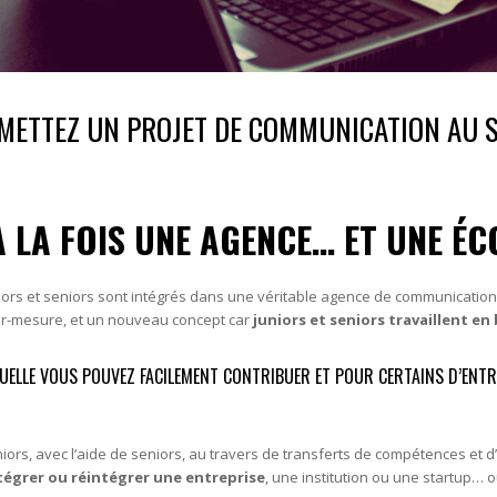
METTEZ UN PROJET DE COMMUNICATION AU SE
À LA FOIS UNE AGENCE… ET UNE ÉCO
iors et seniors sont intégrés dans une véritable agence de communication gl
ur-mesure, et un nouveau concept car
juniors et seniors travaillent en
QUELLE VOUS POUVEZ FACILEMENT CONTRIBUER ET POUR CERTAINS D’ENTR
ors, avec l’aide de seniors, au travers de transferts de compétences et d
égrer ou réintégrer une entreprise
, une institution ou une startup… ou