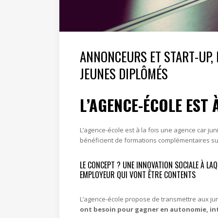
ANNONCEURS ET START-UP, 
JEUNES DIPLÔMÉS
L’AGENCE-ÉCOLE EST 
.
L’agence-école est à la fois une agence car jun
bénéficient de formations complémentaires s
LE CONCEPT ? UNE INNOVATION SOCIALE À LA
EMPLOYEUR QUI VONT ÊTRE CONTENTS
L’agence-école propose de transmettre aux juni
ont besoin pour gagner en autonomie, int